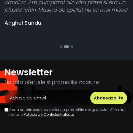
cauciuc. Am cumparat din alta parte si era un
a
plastic ieftin. Masina de spalat nu se mai misca
c
v
Anghel Sandu
b
S
Newsletter
Nu rata ofertele si promotiile noastre
Vreau sa primesc newsletter cu promotiile magazinului. Afla mai
multe in
Politica de Confidentialitate