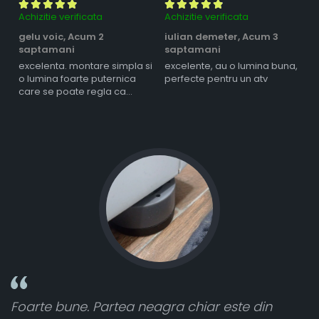
Achizitie verificata
Achizitie verificata
Ac
gelu voic,
Acum 2
iulian demeter,
Acum 3
m
saptamani
saptamani
s
excelenta. montare simpla si
excelente, au o lumina buna,
l
o lumina foarte puternica
perfecte pentru un atv
care se poate regla ca
intensitate
Foarte bune. Partea neagra chiar este din
T