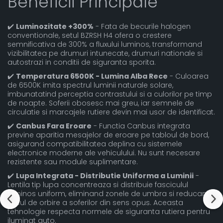
Beneficii Principale
✔️
Luminozitate +300%
- Fata de becurile halogen
conventionale, setul BZRSH H4 ofera o crestere
semnificativa de 300% a fluxului luminos, transformand
vizibilitatea pe drumuri intunecate, drumuri nationale si
autostrazi in conditii de siguranta sporita.
✔️
Temperatura 6500K - Lumina Alba Rece
- Culoarea
de 6500K imita spectrul luminii naturale solare,
imbunatatind perceptia contrastului si a culorilor pe timp
de noapte. Soferii obosesc mai greu, iar semnele de
circulatie si marcajele rutiere devin mai usor de identificat.
✔️
Canbus Fara Eroare
- Functia Canbus integrata
previne aparitia mesajelor de eroare pe tabloul de bord,
asigurand compatibilitatea deplina cu sistemele
electronice moderne ale vehiculului. Nu sunt necesare
rezistente sau module suplimentare.
✔️
Lupa Integrata - Distributie Uniforma a Luminii
-
Lentila tip lupa concentreaza si distribuie fasciculul
luminos uniform, eliminand zonele de umbra si reducand
riscul de orbire a soferilor din sens opus. Aceasta
tehnologie respecta normele de siguranta rutiera pentru
iluminat auto.