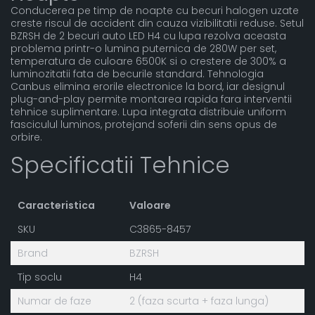
Conducerea pe timp de noapte cu becuri halogen uzate
creste riscul de accident din cauza vizibilitatii reduse. Setul
BZRSH de 2 becuri auto LED H4 cu lupa rezolva aceasta
problema printr-o lumina puternica de 280W per set,
temperatura de culoare 6500K si o crestere de 300% a
luminozitatii fata de becurile standard. Tehnologia
Canbus elimina erorile electronice la bord, iar designul
plug-and-play permite montarea rapida fara interventii
tehnice suplimentare. Lupa integrata distribuie uniform
fasciculul luminos, protejand soferii din sens opus de
orbire.
Specificatii Tehnice
Caracteristica
Valoare
SKU
C3865-8457
Brand
BZRSH
Tip soclu
H4
Numar de faze
2 (faza scurta + faza lunga)