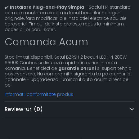
✔️
Instalare Plug-and-Play Simpla
- Soclul H4 standard
permite montarea directa in locul becurilor halogen
originale, fara modificari ale instalatiei electrice sau ale
caroseriei. Timpul de instalare este redus la minimum,
accesibil oricarui sofer.
Comanda Acum
Stoc limitat disponibil. Setul BZRSH 2 becuri LED H4 280W
6500K Canbus se livreaza rapid prin curier in toata
Romania. Beneficiezi de
garantie 24 luni
si suport tehnic
post-vanzare. Nu compromite siguranta ta pe drumurile
nationale - upgradeaza iluminatul auto acum direct de
pe!
Informatii conformitate produs
Review-uri
(0)