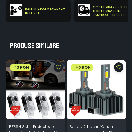
COST LIVRARE - 21 LEI
BANII INAPOI GARANTAT
COST LIVRARE IN
IN 14 ZILE
EASYBOX - 14.99 LEI
Produse similare
-10 RON
-40 RON
BZRSH Set 4 Proiectoare
Set de 2 becuri Xenon
S