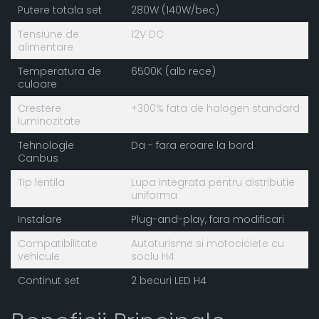
Putere totala set
280W (140W/bec)
Tensiune de
12V DC
alimentare
Temperatura de
6500K (alb rece)
culoare
Crestere
+300% fata de halogen standard
luminozitate
Tehnologie
Da - fara eroare la bord
Canbus
Tip lentila
Lupa integrata pentru distributie
uniforma
Instalare
Plug-and-play, fara modificari
Compatibilitate
Autoturisme si motociclete cu
vehicule
soclu H4
Continut set
2 becuri LED H4